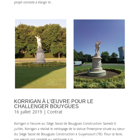
projet consiste à élargir le...
KORRIGAN À L’ŒUVRE POUR LE
CHALLENGER BOUYGUES
16 juillet 2019
|
Contrat
Korrigan à l’œuvre au Siège Social de Bouygues Construction Samedi 6
juillet, Korrigan a réalisé le nettoyage de la statue Proserpine située au cœur
du Siège Social de Bouygues Construction à Guyancourt (78). Pour ce faire,
nos agents ont procédé au nettoyage à la...