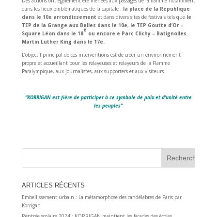
Des actions ont également été menées aux passages de la flamme notamment
dans les lieux emblématiques de la capitale :
la place de la République
dans le 10e arrondissement
et dans divers sites de festivals tels que
le
TEP de la Grange aux Belles dans le 10e
,
le TEP Goutte d’Or –
e
Square Léon dans le 18
ou encore e Parc Clichy – Batignolles
Martin Luther King dans le 17e.
L’objectif principal de ces interventions est de créer un environnement
propre et accueillant pour les relayeuses et relayeurs de la Flamme
Paralympique, aux journalistes, aux supporters et aux visiteurs.
“KORRIGAN est fière de participer à ce symbole de paix et d’unité entre
les peuples”
ARTICLES RÉCENTS
Embellissement urbain : La métamorphose des candélabres de Paris par
Korrigan
Rentrée scolaire 2024 : KORRIGAN maintient les façades des écoles