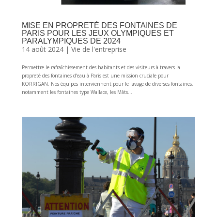
MISE EN PROPRETÉ DES FONTAINES DE
PARIS POUR LES JEUX OLYMPIQUES ET
PARALYMPIQUES DE 2024
14 août 2024
|
Vie de l'entreprise
Permettre le rafraîchissement des habitants et des visiteurs à travers la
propreté des fontaines d’eau à Paris est une mission cruciale pour
KORRIGAN. Nos équipes interviennent pour le lavage de diverses fontaines,
notamment les fontaines type Wallace, les Mâts...